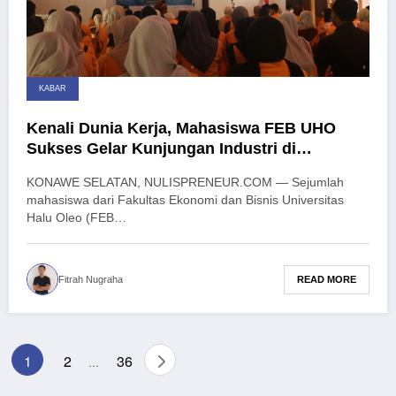
KABAR
Kenali Dunia Kerja, Mahasiswa FEB UHO
Sukses Gelar Kunjungan Industri di
Agrowisata California
KONAWE SELATAN, NULISPRENEUR.COM — Sejumlah
mahasiswa dari Fakultas Ekonomi dan Bisnis Universitas
Halu Oleo (FEB…
READ MORE
Fitrah Nugraha
Paginasi
1
2
36
…
pos