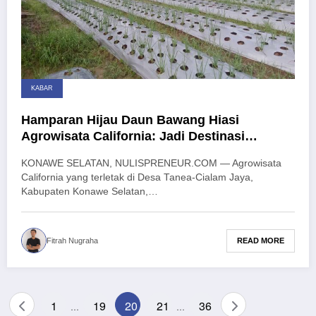
KABAR
Hamparan Hijau Daun Bawang Hiasi
Agrowisata California: Jadi Destinasi
Edukatif di Bumi Anoa
KONAWE SELATAN, NULISPRENEUR.COM — Agrowisata
California yang terletak di Desa Tanea-Cialam Jaya,
Kabupaten Konawe Selatan,…
READ MORE
Fitrah Nugraha
Paginasi
1
19
20
21
36
…
…