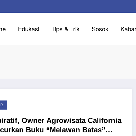
me
Edukasi
Tips & Trik
Sosok
Kaba
AR
piratif, Owner Agrowisata California
curkan Buku “Melawan Batas”