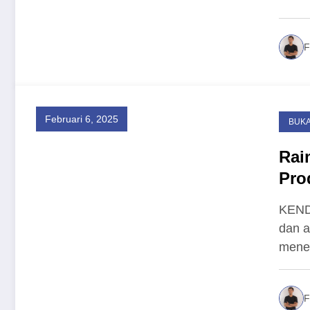
F
Februari 6, 2025
BUKA
Rai
Pro
KEND
dan a
mene
F