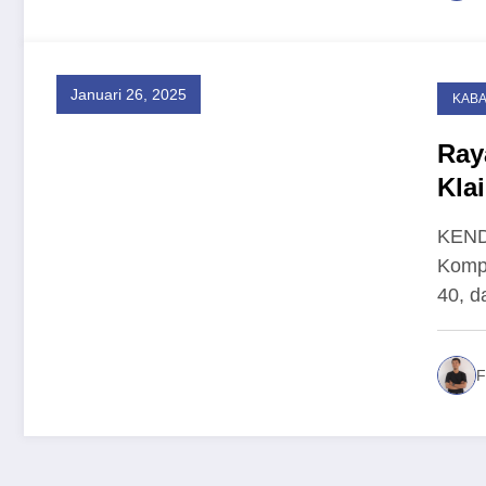
Januari 26, 2025
KAB
Ray
Kla
Gra
KEND
Kompu
40, d
F