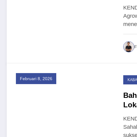
unt
KEND
Agrow
mener
F
Februari 8, 2026
KAB
Bah
Lok
Men
KEND
Sahab
sukse