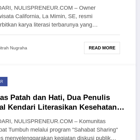
uk Motivasi Pelaku Usaha dari Nol
ARI, NULISPRENEUR.COM – Owner
isata California, La Mimin, SE, resmi
bitkan karya literasi terbarunya yang…
READ MORE
itrah Nugraha
AR
as Patah dan Hati, Dua Penulis
al Kendari Literasikan Kesehatan
tal Muslimah
ARI, NULISPRENEUR.COM – Komunitas
at Tumbuh melalui program "Sahabat Sharing"
s menyelenggarakan kegiatan diskusi publik…