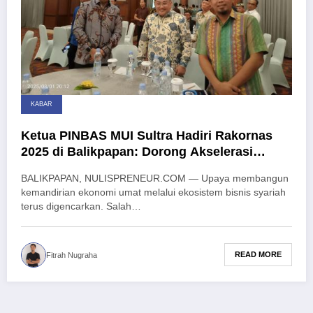
KABAR
Ketua PINBAS MUI Sultra Hadiri Rakornas
2025 di Balikpapan: Dorong Akselerasi
Ekonomi Syariah di Era Digital
BALIKPAPAN, NULISPRENEUR.COM — Upaya membangun
kemandirian ekonomi umat melalui ekosistem bisnis syariah
terus digencarkan. Salah…
READ MORE
Fitrah Nugraha