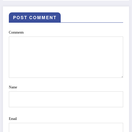
POST COMMENT
Comments
Name
Email