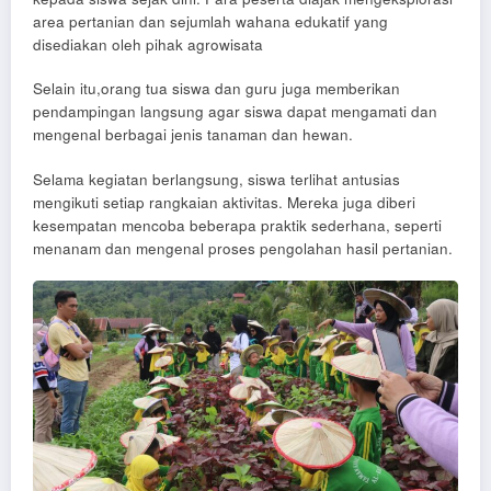
area pertanian dan sejumlah wahana edukatif yang
disediakan oleh pihak agrowisata
Selain itu,orang tua siswa dan guru juga memberikan
pendampingan langsung agar siswa dapat mengamati dan
mengenal berbagai jenis tanaman dan hewan.
Selama kegiatan berlangsung, siswa terlihat antusias
mengikuti setiap rangkaian aktivitas. Mereka juga diberi
kesempatan mencoba beberapa praktik sederhana, seperti
menanam dan mengenal proses pengolahan hasil pertanian.