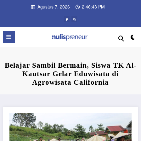
Skip
Agustus 7, 2026
2:46:43 PM
to
content
Belajar Sambil Bermain, Siswa TK Al-
Kautsar Gelar Eduwisata di
Agrowisata California