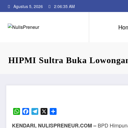
Skip
Agustus 5, 2026
2:06:36 AM
to
content
Ho
HIPMI Sultra Buka Lowongan 
WhatsApp
Facebook
Telegram
X
Share
BPD Himpunan
KENDARI, NULISPRENEUR.COM
–