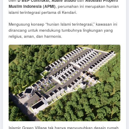
oleh
D’BEP Contruksi
, Abate Studio
dan
Asosiasi Properti
Muslim Indonesia (APMI)
, perumahan ini merupakan hunian
islami terintegrasi pertama di Kendari.
Mengusung konsep “hunian Islami terintegrasi,” kawasan ini
dirancang untuk mendukung tumbuhnya lingkungan yang
religius, aman, dan harmonis.
Islamic Green Village tak hanya menyuguhkan desain rumah