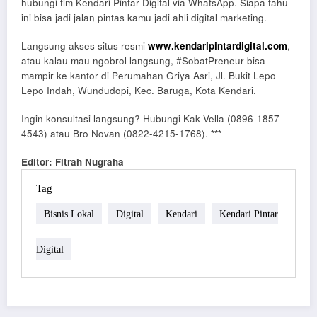
hubungi tim Kendari Pintar Digital via WhatsApp. Siapa tahu
ini bisa jadi jalan pintas kamu jadi ahli digital marketing.
Langsung akses situs resmi
www.kendaripintardigital.com
,
atau kalau mau ngobrol langsung, #SobatPreneur bisa
mampir ke kantor di Perumahan Griya Asri, Jl. Bukit Lepo
Lepo Indah, Wundudopi, Kec. Baruga, Kota Kendari.
Ingin konsultasi langsung? Hubungi Kak Vella (0896-1857-
4543) atau Bro Novan (0822-4215-1768).
***
Editor: Fitrah Nugraha
Tag
Bisnis Lokal
Digital
Kendari
Kendari Pintar
Digital