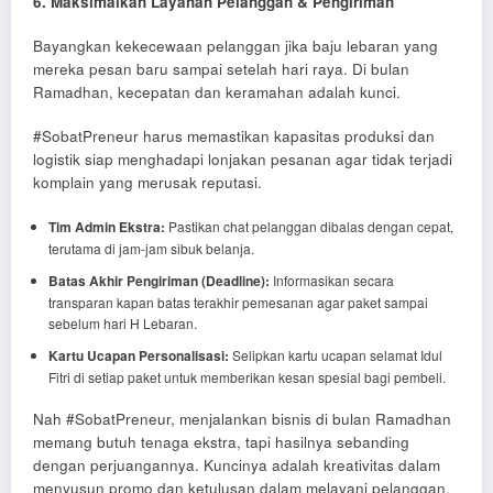
6. Maksimalkan Layanan Pelanggan & Pengiriman
Bayangkan kekecewaan pelanggan jika baju lebaran yang
mereka pesan baru sampai setelah hari raya. Di bulan
Ramadhan, kecepatan dan keramahan adalah kunci.
#SobatPreneur harus memastikan kapasitas produksi dan
logistik siap menghadapi lonjakan pesanan agar tidak terjadi
komplain yang merusak reputasi.
Tim Admin Ekstra:
Pastikan chat pelanggan dibalas dengan cepat,
terutama di jam-jam sibuk belanja.
Batas Akhir Pengiriman (Deadline):
Informasikan secara
transparan kapan batas terakhir pemesanan agar paket sampai
sebelum hari H Lebaran.
Kartu Ucapan Personalisasi:
Selipkan kartu ucapan selamat Idul
Fitri di setiap paket untuk memberikan kesan spesial bagi pembeli.
Nah #SobatPreneur, menjalankan bisnis di bulan Ramadhan
memang butuh tenaga ekstra, tapi hasilnya sebanding
dengan perjuangannya. Kuncinya adalah kreativitas dalam
menyusun promo dan ketulusan dalam melayani pelanggan.