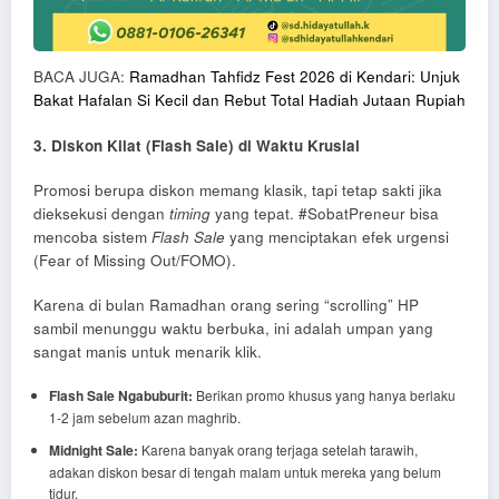
BACA JUGA:
Ramadhan Tahfidz Fest 2026 di Kendari: Unjuk
Bakat Hafalan Si Kecil dan Rebut Total Hadiah Jutaan Rupiah
3. Diskon Kilat (Flash Sale) di Waktu Krusial
Promosi berupa diskon memang klasik, tapi tetap sakti jika
dieksekusi dengan
timing
yang tepat. #SobatPreneur bisa
mencoba sistem
Flash Sale
yang menciptakan efek urgensi
(Fear of Missing Out/FOMO).
Karena di bulan Ramadhan orang sering “scrolling” HP
sambil menunggu waktu berbuka, ini adalah umpan yang
sangat manis untuk menarik klik.
Flash Sale Ngabuburit:
Berikan promo khusus yang hanya berlaku
1-2 jam sebelum azan maghrib.
Midnight Sale:
Karena banyak orang terjaga setelah tarawih,
adakan diskon besar di tengah malam untuk mereka yang belum
tidur.