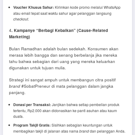
Voucher Khusus Sahur:
Kirimkan kode promo melalui WhatsApp
atau email tepat saat waktu sahur agar pelanggan langsung
checkout
.
4
. Kampanye “Berbagi Kebaikan” (Cause-Related
Marketing)
Bulan Ramadhan adalah bulan sedekah. Konsumen akan
merasa lebih bangga dan senang berbelanja jika mereka
tahu bahwa sebagian dari uang yang mereka keluarkan
digunakan untuk tujuan mulia.
Strategi ini sangat ampuh untuk membangun citra positif
brand
#SobatPreneur di mata pelanggan dalam jangka
panjang.
Donasi per Transaksi:
Janjikan bahwa setiap pembelian produk
tertentu, Rp2.000 akan didonasikan ke panti asuhan atau kaum
duafa.
Program Takjil Gratis:
Sisihkan sebagian keuntungan untuk
membagikan takjil di jalanan atas nama
brand
dan pelanggan Anda.