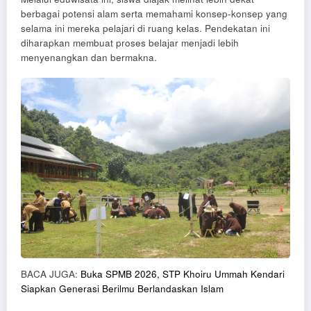
berbagai potensi alam serta memahami konsep-konsep yang
selama ini mereka pelajari di ruang kelas. Pendekatan ini
diharapkan membuat proses belajar menjadi lebih
menyenangkan dan bermakna.
BACA JUGA:
Buka SPMB 2026, STP Khoiru Ummah Kendari
Siapkan Generasi Berilmu Berlandaskan Islam