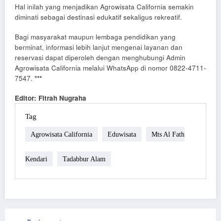
Hal inilah yang menjadikan Agrowisata California semakin
diminati sebagai destinasi edukatif sekaligus rekreatif.
Bagi masyarakat maupun lembaga pendidikan yang
berminat, informasi lebih lanjut mengenai layanan dan
reservasi dapat diperoleh dengan menghubungi Admin
Agrowisata California melalui WhatsApp di nomor 0822-4711-
7547.
***
Editor: Fitrah Nugraha
Tag
Agrowisata California
Eduwisata
Mts Al Fath
Kendari
Tadabbur Alam