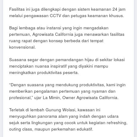
Fasilitas ini juga dilengkapi dengan sistem keamanan 24 jam
melalui pengawasan CCTV dan petugas keamanan khusus.
Bagi lembaga atau instansi yang ingin mengadakan
pertemuan, Agrowisata California juga menawarkan fasilitas
ruang rapat dengan konsep berbeda dari tempat
konvensional.
Suasana segar dengan pemandangan hijau di sekitar lokasi
menciptakan nuansa inspiratif yang diyakini mampu
meningkatkan produktivitas peserta.
“Dengan suasana yang mendukung produktivitas, kami ingin
memberikan pengalaman pertemuan yang nyaman dan
profesional,” ujar La Mimin, Owner Agrowisata California.
Terletak di lembah Gunung Wolasi, kawasan ini
menyuguhkan panorama alam yang indah dengan udara
sejuk serta lingkungan yang cocok untuk kegiatan refreshing,
outing class, maupun perkemahan edukatif.