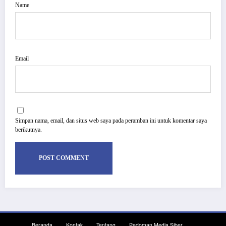
Name
Email
Simpan nama, email, dan situs web saya pada peramban ini untuk komentar saya
berikutnya.
Beranda
Kontak
Tentang
Pedoman Media Siber