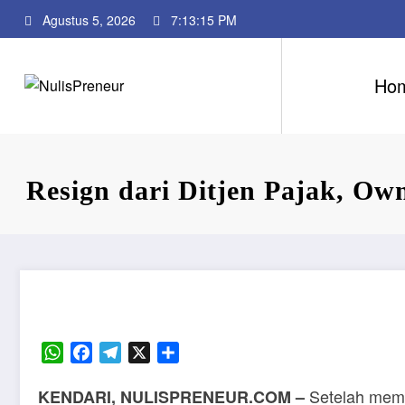
Skip
Agustus 5, 2026
7:13:15 PM
to
content
Ho
Resign dari Ditjen Pajak, Ow
WhatsApp
Facebook
Telegram
X
Share
Setelah memut
KENDARI, NULISPRENEUR.COM
–