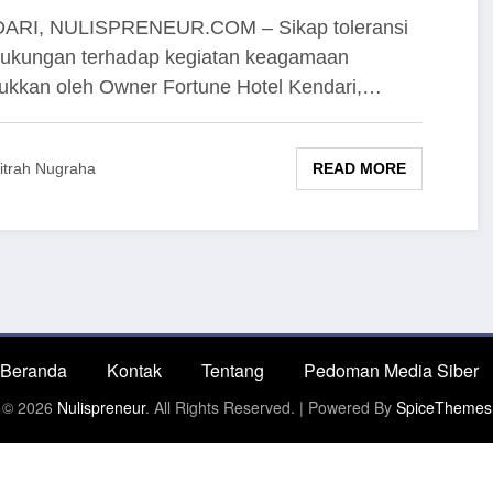
da
ARI, NULISPRENEUR.COM – Sikap toleransi
ukungan terhadap kegiatan keagamaan
jukkan oleh Owner Fortune Hotel Kendari,…
READ MORE
itrah Nugraha
Beranda
Kontak
Tentang
Pedoman Media Siber
© 2026
Nulispreneur
. All Rights Reserved. | Powered By
SpiceThemes