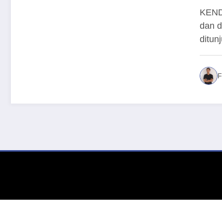
Mu
KEND
dan d
ditun
F