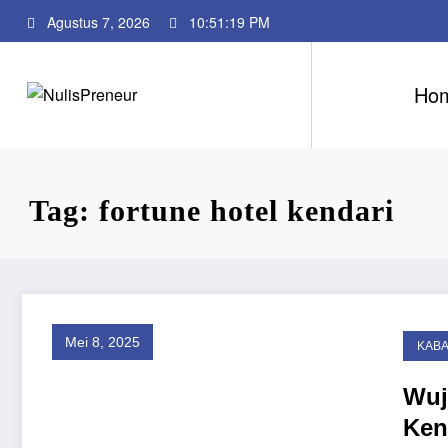
Skip
Agustus 7, 2026
10:51:19 PM
to
content
Ho
Tag: fortune hotel kendari
Mei 8, 2025
KAB
Wuj
Ken