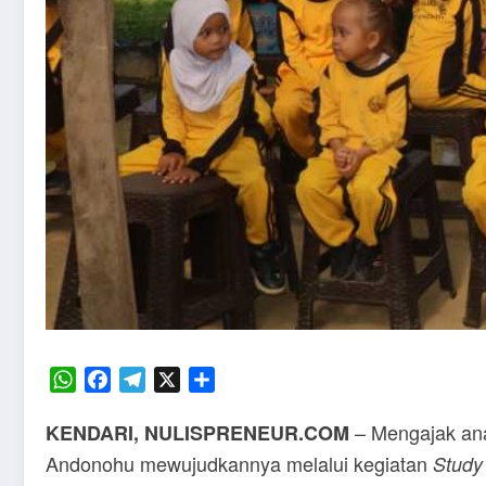
WhatsApp
Facebook
Telegram
X
Share
– Mengajak anak
KENDARI, NULISPRENEUR.COM
Andonohu mewujudkannya melalui kegiatan
Study 